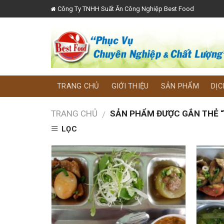
Skip
Công Ty TNHH Suất Ăn Công Nghiệp Best Food
to
content
TRANG CHỦ
GIỚI THIỆU
SẢN PHẨM
DỊC
TRANG CHỦ
SẢN PHẨM ĐƯỢC GẮN THẺ “P
/
LỌC