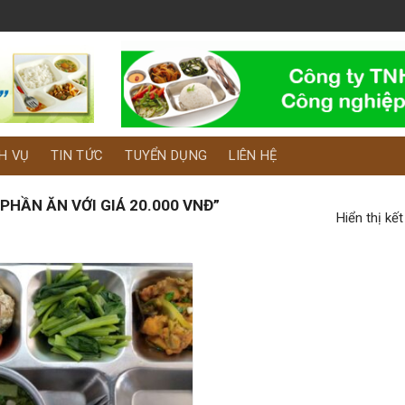
H VỤ
TIN TỨC
TUYỂN DỤNG
LIÊN HỆ
HẦN ĂN VỚI GIÁ 20.000 VNĐ”
Hiển thị kế