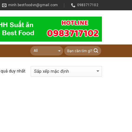
minh.bestfoodvn@gmail.com
0983717102
t quả duy nhất