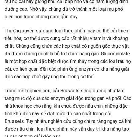
rau họ cải này giống như cải bắp nhỏ và có hàm lượng dinh
dưỡng cao. Nhờ vậy, chúng đã trở thành một loại rau phổ
biến hơn trong những năm gần đây.
Thường xuyên sử dụng loại thực phẩm này có thể cải thiện
tiêu hóa, cơ thể được cung cấp rất nhiều vitamin và khoáng
chất. Chúng cũng chứa các hợp chất có nguồn gốc thực vật
đã được chứng minh là hỗ trợ chức năng gan. Glucosinolate
là một hợp chất đặc biệt được tìm thấy trong các loại rau họ
cải, có liên quan đến các phản ứng enzym có khả năng giải
độc các hợp chất gây ung thư trong cơ thể.
Trong một nghiên cứu, cải Brussels sống dường như làm
tăng mức độ của các enzym giải độc trong gan và phổi. Các
nhà khoa học cho rằng, khi chưa được nấu chín, những đặc
tính khử độc này sẽ đạt mức độ cao nhất trong cải
Brussels. Tuy nhiên, nghiên cứu cũng chỉ ra rằng ngay cả khi
được nấu chín, loại thực phẩm này vẫn duy trì khả năng tạo
ra các enzym giải độc này.