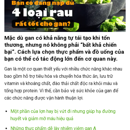
Mặc dù gan có khả năng tự tái tạo khi tổn
thương, nhưng nó không phải “bất khả chiến
bại”. Cách lựa chọn thực phẩm và đồ uống của
bạn có thể có tác động lớn đến cơ quan này.
Gan là một cơ quan thiết yếu với nhiều chức năng khác nhau
bao gồm hỗ trợ tiêu hóa và chuyển hóa thức ăn, lưu trữ
vitamin và khoáng chất, đào thải chất độc ra khỏi máu và
tổng hợp protein. Vì thế, cần bảo vệ sức khỏe của gan để
các chức năng được vận hành thuận lợi.
Một phần của lợn hay bị vứt đi nhưng giúp hạ đường
huyết và giảm mỡ máu hiệu quả
Những thực phẩm dễ lây nhiễm viêm gan A