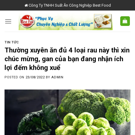
Skip
Công Ty TNHH Suất Ăn Công Nghiệp Best Food
to
content
TIN TỨC
Thường xuyên ăn đủ 4 loại rau này thì xin
chúc mừng, gan của bạn đang nhận ích
lợi đếm không xuể
POSTED ON
23/08/2022
BY
ADMIN