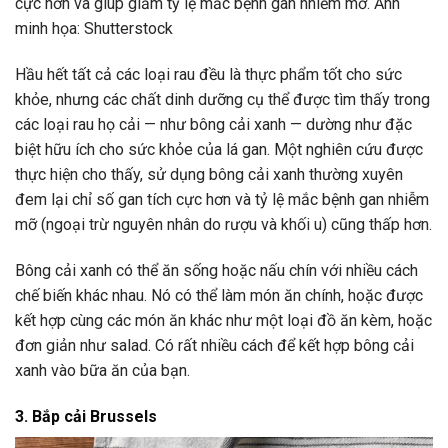
cực hơn và giúp giảm tỷ lệ mắc bệnh gan nhiễm mỡ. Ảnh
minh họa: Shutterstock
Hầu hết tất cả các loại rau đều là thực phẩm tốt cho sức
khỏe, nhưng các chất dinh dưỡng cụ thể được tìm thấy trong
các loại rau họ cải — như bông cải xanh — dường như đặc
biệt hữu ích cho sức khỏe của lá gan. Một nghiên cứu được
thực hiện cho thấy, sử dụng bông cải xanh thường xuyên
đem lại chỉ số gan tích cực hơn và tỷ lệ mắc bệnh gan nhiễm
mỡ (ngoại trừ nguyên nhân do rượu và khối u) cũng thấp hơn.
Bông cải xanh có thể ăn sống hoặc nấu chín với nhiều cách
chế biến khác nhau. Nó có thể làm món ăn chính, hoặc được
kết hợp cùng các món ăn khác như một loại đồ ăn kèm, hoặc
đơn giản như salad. Có rất nhiều cách để kết hợp bông cải
xanh vào bữa ăn của bạn.
3. Bắp cải Brussels