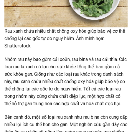
Rau xanh chứa nhiều chất chống oxy hóa giúp bảo vệ cơ thể
chống lại các gốc tự do nguy hiểm. Ảnh minh họa:
Shutterstock
Nhóm rau này bao gồm cải xoăn, rau bina và rau cải thìa. Các
loại rau lá xanh có lợi cho sức khỏe tổng thể, bao gồm cả
sức khỏe gan. Giống như các loại rau khác trong danh sách
này, rau xanh chứa nhiều chất chống oxy hóa giúp bảo vệ cơ
thể chống lại các gốc tự do nguy hiểm. Tất cả các loại rau
trong nhóm này cũng chứa chất diệp lục, một hợp chất có
thể hỗ trợ gan trung hòa các hợp chất và hóa chất độc hại.
Bên cạnh đó, một số loại rau xanh như rau bina còn cung cấp
nhiều lợi ích cụ thể hơn cho gan. Một nghiên cứu gần đây cho
thấy ăn rau chân vịt sống làm giảm nguy cơ mắc gan nhiễm