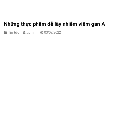
một cơ quan thiết yếu[...]
Những thực phẩm dễ lây nhiễm viêm gan A
Tin tức
admin
03/07/2022
Rau sống, trái cây, động vật có vỏ, nước đá và nước dễ bị nhiễm
virus viêm gan A. Gần đây, Mỹ đã xác định dâu tây tươi hữu cơ là
nguồn gốc của một đợt bùng phát viêm gan A – bệnh nhiễm trùng
rất dễ[...]