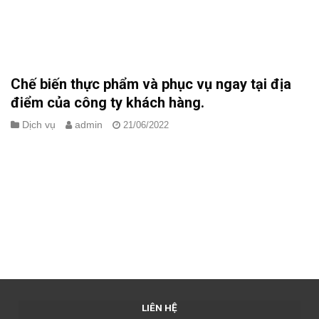
Chế biến thực phẩm và phục vụ ngay tại địa
điểm của công ty khách hàng.
Dịch vụ
admin
21/06/2022
Trong một ngày lao động mệt nhọc của anh chị em công nhân,
bữa cơm trưa có vai trò vô cùng quan trọng. Ngoài việc phục hồi
năng lượng đã tiêu hao trong suốt buổi sáng thì bữa cơm trưa
còn ảnh hưởng đến tâm trạng và[...]
LIÊN HỆ