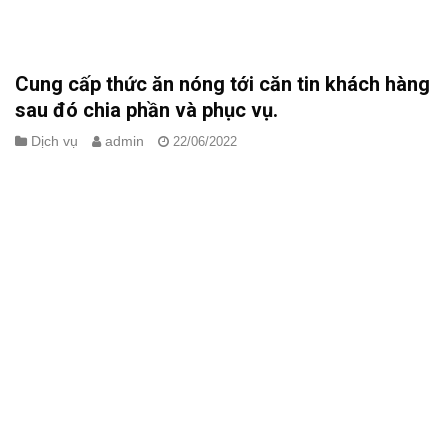
Cung cấp thức ăn nóng tới căn tin khách hàng
sau đó chia phần và phục vụ.
Dịch vụ
admin
22/06/2022
Trong một ngày lao động mệt nhọc của anh chị em công nhân,
bữa cơm trưa có vai trò vô cùng quan trọng. Ngoài việc phục hồi
năng lượng đã tiêu hao trong suốt buổi sáng thì bữa cơm trưa
còn ảnh hưởng đến tâm trạng và[...]