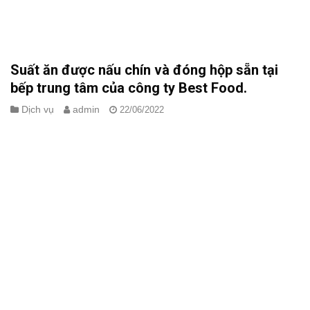
Suất ăn được nấu chín và đóng hộp sẵn tại
bếp trung tâm của công ty Best Food.
Dịch vụ
admin
22/06/2022
Trong một ngày lao động mệt nhọc của anh chị em công nhân,
bữa cơm trưa có vai trò vô cùng quan trọng. Ngoài việc phục hồi
năng lượng đã tiêu hao trong suốt buổi sáng thì bữa cơm trưa
còn ảnh hưởng đến tâm trạng và[...]