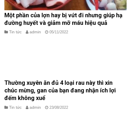
Một phần của lợn hay bị vứt đi nhưng giúp hạ
đường huyết và giảm mỡ máu hiệu quả
Tin tức
admin
05/11/2022
Bì lợn không đáng để vứt bỏ bởi có công dụng bất ngờ. Thịt lợn
và các sản phẩm từ thịt khác là loại thực phẩm không thể thiếu
trên bàn ăn của phần lớn gia đình do mức độ phổ biến và giá
thành phải chăng.[...]
Thường xuyên ăn đủ 4 loại rau này thì xin
chúc mừng, gan của bạn đang nhận ích lợi
đếm không xuể
Tin tức
admin
23/08/2022
Mặc dù gan có khả năng tự tái tạo khi tổn thương, nhưng nó
không phải “bất khả chiến bại”. Cách lựa chọn thực phẩm và đồ
uống của bạn có thể có tác động lớn đến cơ quan này. Gan là